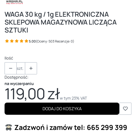
WAGA 30 kg / 1g ELEKTRONICZNA
SKLEPOWA MAGAZYNOWA LICZĄCA
SZTUKI
5.00
(Oceny: 503 Recenzje: 0)
Ilość
szt.
Dostępność:
na wyczerpaniu
119,00 zł
Cena
w tym 23% VAT
w tym
23%
VAT
DODAJ DO KOSZYKA
Zadzwoń i zamów
tel: 665 299 399