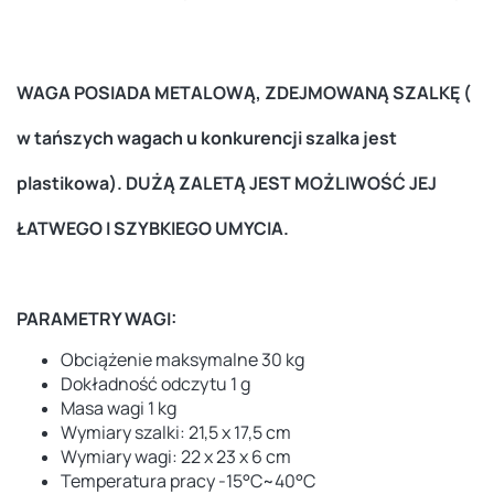
WAGA POSIADA METALOWĄ, ZDEJMOWANĄ SZALKĘ (
w tańszych wagach u konkurencji szalka jest
plastikowa). DUŻĄ ZALETĄ JEST MOŻLIWOŚĆ JEJ
ŁATWEGO I SZYBKIEGO UMYCIA.
PARAMETRY WAGI:
Obciążenie maksymalne 30 kg
Dokładność odczytu 1 g
Masa wagi 1 kg
Wymiary szalki: 21,5 x 17,5 cm
Wymiary wagi: 22 x 23 x 6 cm
Temperatura pracy -15°C~40°C