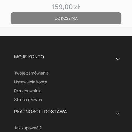
159,00 zł
Cena
DO KOSZYKA
Linki w stopce
MOJE KONTO
Twoje zamówienia
Ustawienia konta
Przechowalnia
Strona główna
PŁATNOŚCI I DOSTAWA
Jak kupować ?