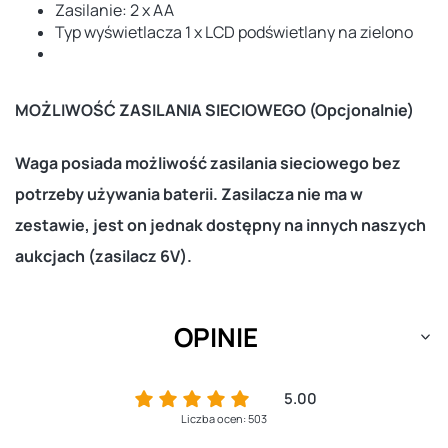
Zasilanie: 2 x AA
Typ wyświetlacza 1 x LCD podświetlany na zielono
MOŻLIWOŚĆ ZASILANIA SIECIOWEGO (Opcjonalnie)
Waga posiada możliwość zasilania sieciowego bez
potrzeby używania baterii. Zasilacza nie ma w
zestawie, jest on jednak dostępny na innych naszych
aukcjach (zasilacz 6V).
OPINIE
5.00
Liczba ocen: 503