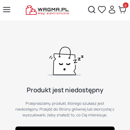
Produ
Otwórz wyszukiwarkę
Produkt jest niedostępny
Przepraszamy, produkt, którego szukasz jest
niedostępny. Przejdź do Strony głównej lub skorzystaj z
wyszukiwarki, żeby znaleźć to, co Cię interesuje.