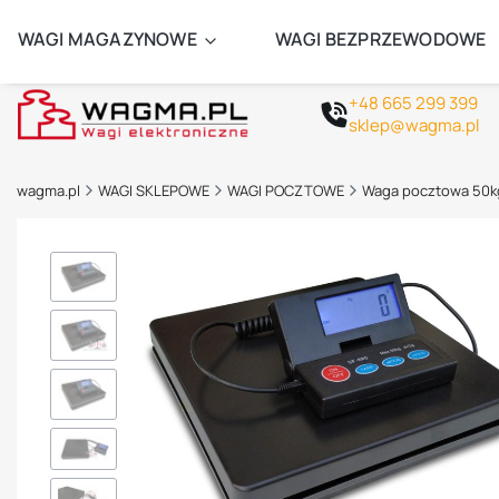
ZAMÓW 
WAGI MAGAZYNOWE
WAGI BEZPRZEWODOWE
+48 665 299 399
sklep@wagma.pl
wagma.pl
WAGI SKLEPOWE
WAGI POCZTOWE
Waga pocztowa 50kg