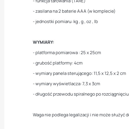
- funkcja tarowania (TARE)
- zasilana na 2 baterie AAA (w komplecie)
- jednostki pomiaru: kg , g , oz , lb
WYMIARY:
- platforma pomiarowa : 25 x 25cm
- grubość platformy: 4cm
- wymiary panela sterującego: 11,5 x 12,5 x 2 cm
- wymiary wyświetlacza: 7,3 x 3cm
- długość przewodu spiralnego po rozciągnięciu
Waga nie podlega legalizacji i nie może służyć 