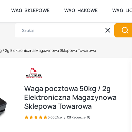
DO GODZINY 14:00 WYSYŁKA TEGO S
WAGI SKLEPOWE
WAGI HAKOWE
WAGI LI
Wyczyść
Szu
 / 2g Elektroniczna Magazynowa Sklepowa Towarowa
Waga pocztowa 50kg / 2g
Elektroniczna Magazynowa
Sklepowa Towarowa
5.00
(Oceny: 121 Recenzje: 0)