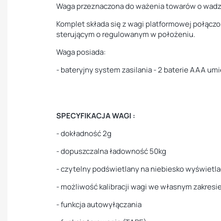
Waga przeznaczona do ważenia towarów o wadze 
Komplet składa się z wagi platformowej połąc
sterującym o regulowanym w położeniu.
Waga posiada:
- bateryjny system zasilania - 2 baterie AAA u
SPECYFIKACJA WAGI :
- dokładność 2g
- dopuszczalna ładowność 50kg
- czytelny podświetlany na niebiesko wyświetl
- możliwość kalibracji wagi we własnym zakresi
- funkcja autowyłączania