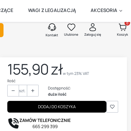
AMEGO DNIA
CZĄCE
WAGI Z LEGALIZACJĄ
AKCESORIA
Produk
kaj
Ulubione
Zaloguj się
Koszyk
Kontakt
155,90 zł
Cena
w tym 23% VAT
w tym
23%
VAT
Ilość
Dostępność:
szt.
duża ilość
DODAJ DO KOSZYKA
ZAMÓW TELEFONICZNIE
665 299 399