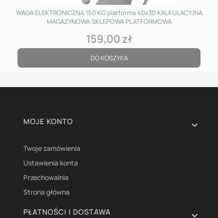
WAGA ELEKTRONICZNA 150 KG platforma 40x30 KALKULACYJNA
MAGAZYNOWA SKLEPOWA PLATFORMOWA
159,00 zł
Cena
DO KOSZYKA
Linki w stopce
MOJE KONTO
Twoje zamówienia
Ustawienia konta
Przechowalnia
Strona główna
PŁATNOŚCI I DOSTAWA