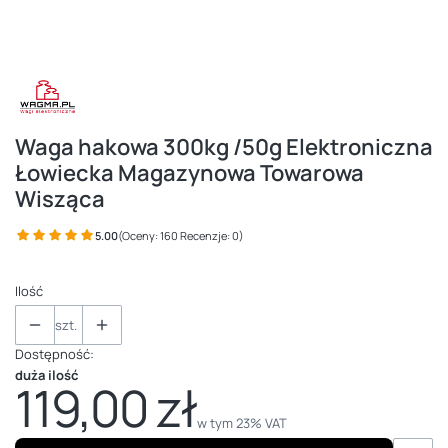
Waga hakowa 300kg /50g Elektroniczna
Łowiecka Magazynowa Towarowa
Wisząca
5.00
(Oceny: 160 Recenzje: 0)
Ilość
szt.
Dostępność:
duża ilość
119,00 zł
Cena
w tym 23% VAT
w tym
23%
VAT