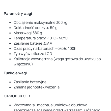
Parametry wagi
Obciążenie maksymalne 300 kg
Dokładność odczytu 50 g
Masa wagi 680 g
Temperatura pracy -10°C~40°C
Zasilanie baterie 3xAA
Czas pracy na bateriach - około 100h
Typ wyświetlacza LCD
Kalibracja wewnętrzna (waga gotowa do użytku po
włączeniu)
Funkcje wagi
Zasilanie bateryjne
Zmiana jednostek ważenia
O PRODUKCIE:
Wytrzymała i mocna, aluminiowa obudowa
zabezpieczająca wagę przed wstrząsami i różnego