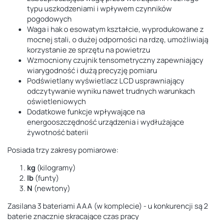
typu uszkodzeniami i wpływem czynników
pogodowych
Waga i hak o esowatym kształcie, wyprodukowane z
mocnej stali, o dużej odporności na rdzę, umożliwiają
korzystanie ze sprzętu na powietrzu
Wzmocniony czujnik tensometryczny zapewniający
wiarygodność i dużą precyzję pomiaru
Podświetlany wyświetlacz LCD usprawniający
odczytywanie wyniku nawet trudnych warunkach
oświetleniowych
Dodatkowe funkcje wpływające na
energooszczędność urządzenia i wydłużające
żywotność baterii
Posiada trzy zakresy pomiarowe:
kg
(kilogramy)
lb
(funty)
N
(newtony)
Zasilana 3 bateriami AAA (w komplecie) - u konkurencji są 2
baterie znacznie skracające czas pracy