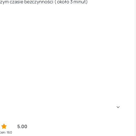
zym czasie bezczynności ( około 3 minut)
5.00
cen: 160