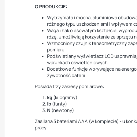
O PRODUKCIE:
Wytrzymała i mocna, aluminiowa obudowa
różnego typu uszkodzeniami i wpływem 
Waga i hak o esowatym kształcie, wyprodu
rdzę, umożliwiają korzystanie ze sprzętu 
Wzmocniony czujnik tensometryczny zape
pomiaru
Podświetlany wyświetlacz LCD usprawnia
warunkach oświetleniowych
Dodatkowe funkcje wpływające na energo
żywotność baterii
Posiada trzy zakresy pomiarowe:
kg
(kilogramy)
lb
(funty)
N
(newtony)
Zasilana 3 bateriami AAA (w komplecie) - u konku
pracy