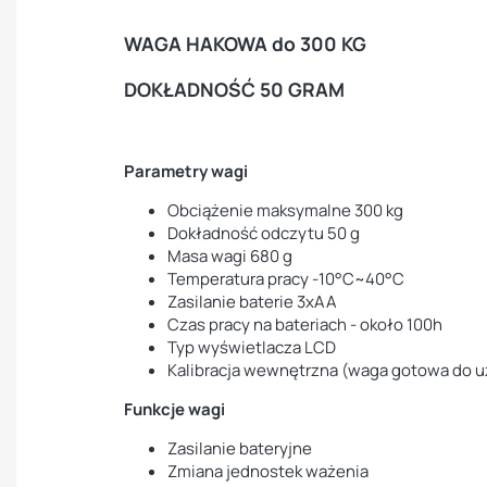
WAGA HAKOWA do 300 KG
DOKŁADNOŚĆ 50 GRAM
Parametry wagi
Obciążenie maksymalne 300 kg
Dokładność odczytu 50 g
Masa wagi 680 g
Temperatura pracy -10°C~40°C
Zasilanie baterie 3xAA
Czas pracy na bateriach - około 100h
Typ wyświetlacza LCD
Kalibracja wewnętrzna (waga gotowa do u
Funkcje wagi
Zasilanie bateryjne
Zmiana jednostek ważenia