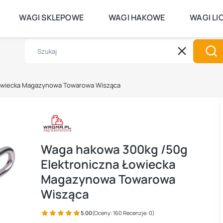
DO GODZINY 14:00 WYSYŁKA TEGO S
WAGI SKLEPOWE
WAGI HAKOWE
WAGI LI
Wyczyść
Szu
Łowiecka Magazynowa Towarowa Wisząca
Waga hakowa 300kg /50g
Elektroniczna Łowiecka
Magazynowa Towarowa
Wisząca
5.00
(Oceny: 160 Recenzje: 0)