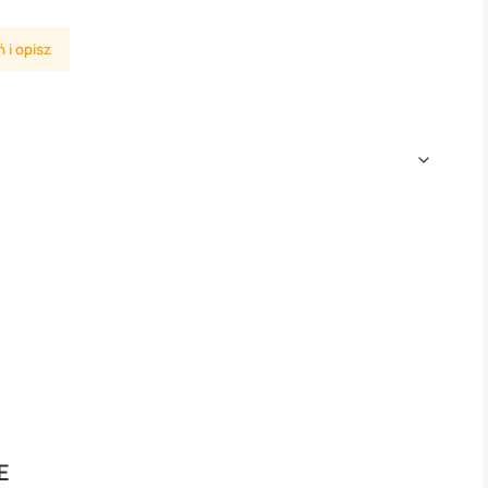
 i opisz
E