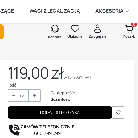
AMEGO DNIA
CZĄCE
WAGI Z LEGALIZACJĄ
AKCESORIA
Produk
kaj
Ulubione
Zaloguj się
Koszyk
Kontakt
119,00 zł
Cena
w tym 23% VAT
w tym
23%
VAT
Ilość
Dostępność:
szt.
duża ilość
DODAJ DO KOSZYKA
ZAMÓW TELEFONICZNIE
665 299 399