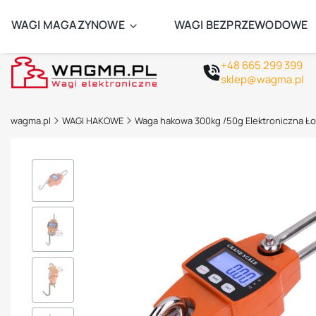
ZAMÓW 
WAGI MAGAZYNOWE
WAGI BEZPRZEWODOWE
+48 665 299 399
sklep@wagma.pl
wagma.pl
WAGI HAKOWE
Waga hakowa 300kg /50g Elektroniczna 