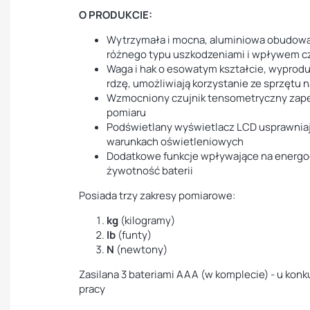
O PRODUKCIE:
Wytrzymała i mocna, aluminiowa obudowa
różnego typu uszkodzeniami i wpływem 
Waga i hak o esowatym kształcie, wyprodu
rdzę, umożliwiają korzystanie ze sprzętu 
Wzmocniony czujnik tensometryczny zape
pomiaru
Podświetlany wyświetlacz LCD usprawnia
warunkach oświetleniowych
Dodatkowe funkcje wpływające na energo
żywotność baterii
Posiada trzy zakresy pomiarowe:
kg
(kilogramy)
lb
(funty)
N
(newtony)
Zasilana 3 bateriami AAA (w komplecie) - u konku
pracy