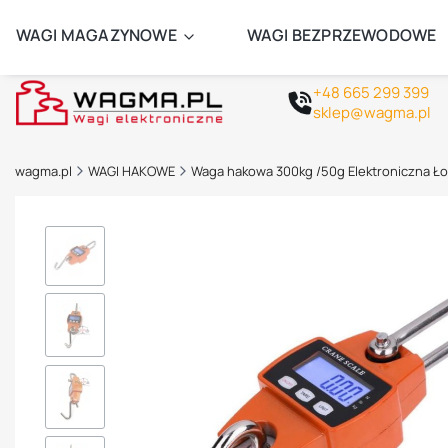
ZAMÓW 
WAGI MAGAZYNOWE
WAGI BEZPRZEWODOWE
+48 665 299 399
sklep@wagma.pl
wagma.pl
WAGI HAKOWE
Waga hakowa 300kg /50g Elektroniczna 