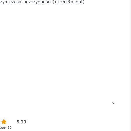
zym czasie bezczynności ( około 3 minut)
5.00
cen: 160