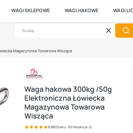
DO GODZINY 14:00 WYSYŁKA TEGO S
WAGI SKLEPOWE
WAGI HAKOWE
WAGI LI
Wyczyść
Szu
Łowiecka Magazynowa Towarowa Wisząca
Waga hakowa 300kg /50g
Elektroniczna Łowiecka
Magazynowa Towarowa
Wisząca
5.00
(Oceny: 160 Recenzje: 0)