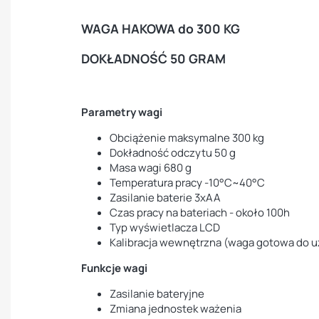
WAGA HAKOWA do 300 KG
DOKŁADNOŚĆ 50 GRAM
Parametry wagi
Obciążenie maksymalne 300 kg
Dokładność odczytu 50 g
Masa wagi 680 g
Temperatura pracy -10°C~40°C
Zasilanie baterie 3xAA
Czas pracy na bateriach - około 100h
Typ wyświetlacza LCD
Kalibracja wewnętrzna (waga gotowa do u
Funkcje wagi
Zasilanie bateryjne
Zmiana jednostek ważenia