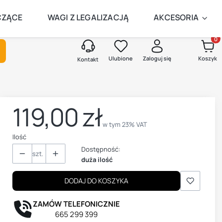
AMEGO DNIA
CZĄCE
WAGI Z LEGALIZACJĄ
AKCESORIA
Produk
kaj
Ulubione
Zaloguj się
Koszyk
Kontakt
119,00 zł
Cena
w tym 23% VAT
w tym
23%
VAT
Ilość
Dostępność:
szt.
duża ilość
DODAJ DO KOSZYKA
ZAMÓW TELEFONICZNIE
665 299 399