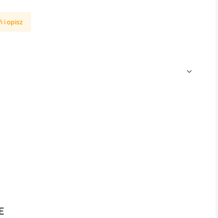
 i opisz
E