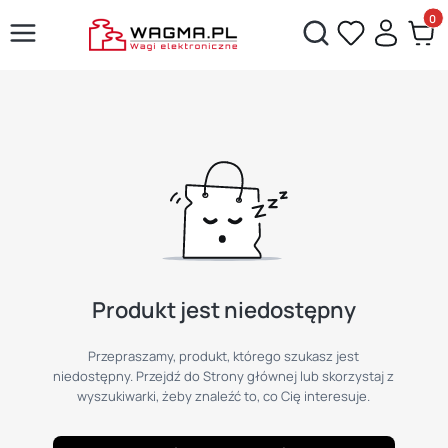
Produ
Otwórz wyszukiwarkę
Produkt jest niedostępny
Przepraszamy, produkt, którego szukasz jest
niedostępny. Przejdź do Strony głównej lub skorzystaj z
wyszukiwarki, żeby znaleźć to, co Cię interesuje.