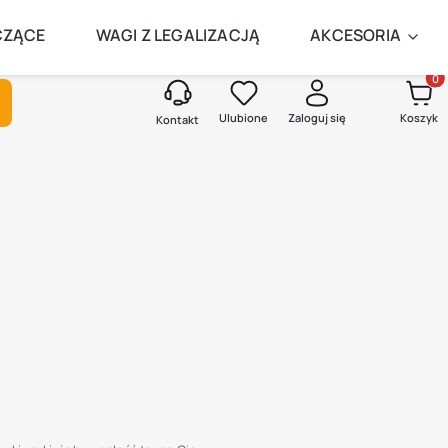
AMEGO DNIA
CZĄCE
WAGI Z LEGALIZACJĄ
AKCESORIA
Produk
kaj
Ulubione
Zaloguj się
Koszyk
Kontakt