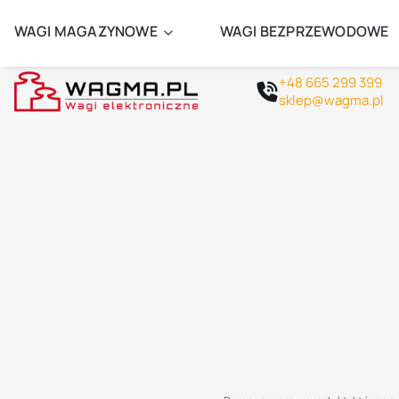
ZAMÓW 
WAGI MAGAZYNOWE
WAGI BEZPRZEWODOWE
+48 665 299 399
sklep@wagma.pl