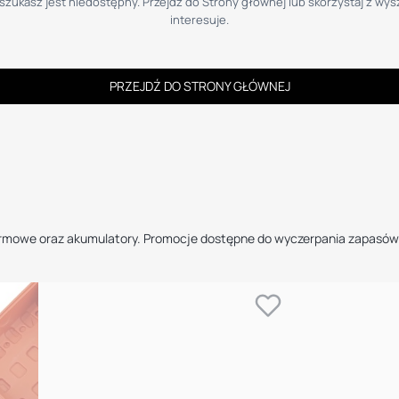
zukasz jest niedostępny. Przejdź do Strony głównej lub skorzystaj z wysz
interesuje.
PRZEJDŹ DO STRONY GŁÓWNEJ
ormowe oraz akumulatory. Promocje dostępne do wyczerpania zapasów