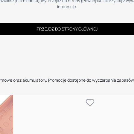
zukasz jest niedostępny. Przejdź do Strony głównej lub skorzystaj z wysz
interesuje.
PRZEJDŹ DO STRONY GŁÓWNEJ
ormowe oraz akumulatory. Promocje dostępne do wyczerpania zapasów