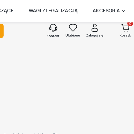
AMEGO DNIA
CZĄCE
WAGI Z LEGALIZACJĄ
AKCESORIA
Produk
kaj
Ulubione
Zaloguj się
Koszyk
Kontakt