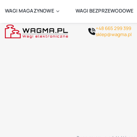
ZAMÓW 
WAGI MAGAZYNOWE
WAGI BEZPRZEWODOWE
+48 665 299 399
sklep@wagma.pl