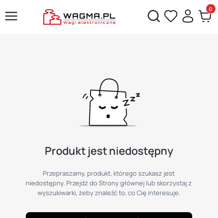
Produ
Otwórz wyszukiwarkę
Produkt jest niedostępny
Przepraszamy, produkt, którego szukasz jest
niedostępny. Przejdź do Strony głównej lub skorzystaj z
wyszukiwarki, żeby znaleźć to, co Cię interesuje.