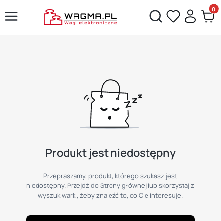
Produ
Otwórz wyszukiwarkę
Produkt jest niedostępny
Przepraszamy, produkt, którego szukasz jest
niedostępny. Przejdź do Strony głównej lub skorzystaj z
wyszukiwarki, żeby znaleźć to, co Cię interesuje.