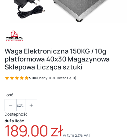
Waga Elektroniczna 150KG / 10g
platformowa 40x30 Magazynowa
Sklepowa Licząca sztuki
5.00
(Oceny: 1630 Recenzje: 0)
Ilość
szt.
Dostępność:
duża ilość
189,00 zł
w tym 23% VAT
w tym
23%
VAT