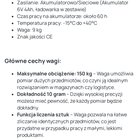
Zasilanie: Akumulatorowo/Sieciowe (Akumulator
6V 4Ah, ładowarka w zestawie)
Czas pracy na akumulatorze: około 60 h
Temperatura pracy: -15°C do +40°C
Waga: 9 kg
Znak jakości CE
Główne cechy wagi:
Maksymalne obciążenie: 150 kg
– Waga umożliwia
pomiar dużych przedmiotów, co czyni ją idealnym
rozwiązaniem w magazynach czy logistyce.
Dokładność 10 gram
– Dzięki wysokiej precyzji
możesz mieć pewność, że każdy pomiar będzie
dokładny.
Funkcja liczenia sztuk
– Waga pozwala na łatwe
zliczanie identycznych przedmiotów, co jest
przydatne w przypadku pracy z małymi, lekkimi
produktami.