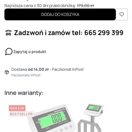
Najniższa cena z 30 dni przed obniżką:
179,00 zł
DODAJ DO KOSZYKA
Zadzwoń i zamów
tel: 665 299 399
Zapytaj o produkt
Dostawa
od 14,00 zł
- Paczkomat InPost
Paczkomaty InPost
Inne warianty:
OKAZJA
BESTSELLER