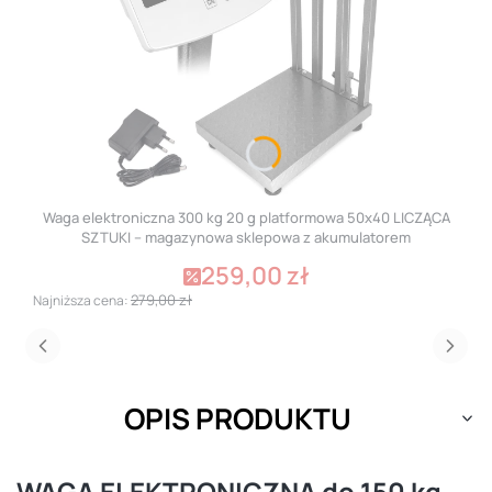
Waga elektroniczna 300 kg 20 g platformowa 50x40 LICZĄCA
SZTUKI – magazynowa sklepowa z akumulatorem
259,00 zł
Cena promocyjna
279,00 zł
Najniższa cena:
OPIS PRODUKTU
WAGA ELEKTRONICZNA do 150 kg