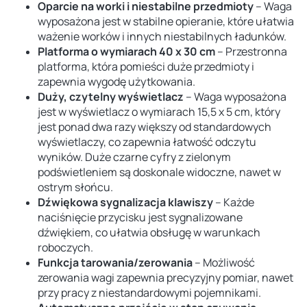
Oparcie na worki i niestabilne przedmioty
– Waga
wyposażona jest w stabilne opieranie, które ułatwia
ważenie worków i innych niestabilnych ładunków.
Platforma o wymiarach 40 x 30 cm
– Przestronna
platforma, która pomieści duże przedmioty i
zapewnia wygodę użytkowania.
Duży, czytelny wyświetlacz
– Waga wyposażona
jest w wyświetlacz o wymiarach 15,5 x 5 cm, który
jest ponad dwa razy większy od standardowych
wyświetlaczy, co zapewnia łatwość odczytu
wyników. Duże czarne cyfry z zielonym
podświetleniem są doskonale widoczne, nawet w
ostrym słońcu.
Dźwiękowa sygnalizacja klawiszy
– Każde
naciśnięcie przycisku jest sygnalizowane
dźwiękiem, co ułatwia obsługę w warunkach
roboczych.
Funkcja tarowania/zerowania
– Możliwość
zerowania wagi zapewnia precyzyjny pomiar, nawet
przy pracy z niestandardowymi pojemnikami.