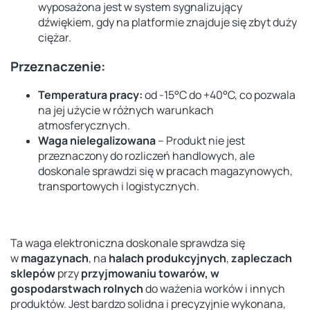
wyposażona jest w system sygnalizujący
dźwiękiem, gdy na platformie znajduje się zbyt duży
ciężar.
Przeznaczenie:
Temperatura pracy:
od -15°C do +40°C, co pozwala
na jej użycie w różnych warunkach
atmosferycznych.
Waga nielegalizowana
– Produkt nie jest
przeznaczony do rozliczeń handlowych, ale
doskonale sprawdzi się w pracach magazynowych,
transportowych i logistycznych.
Ta waga elektroniczna doskonale sprawdza się
w
magazynach
, na
halach produkcyjnych
,
zapleczach
sklepów
przy
przyjmowaniu towarów, w
gospodarstwach rolnych
do ważenia worków i innych
produktów. Jest bardzo solidna i precyzyjnie wykonana,