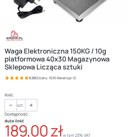
Waga Elektroniczna 150KG / 10g
platformowa 40x30 Magazynowa
Sklepowa Licząca sztuki
5.00
(Oceny: 1630 Recenzje: 0)
Ilość
szt.
Dostępność:
duża ilość
189,00 zł
w tym 23% VAT
w tym
23%
VAT