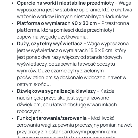
Oparcie na worki i niestabilne przedmioty
– Waga
wyposażona jest w stabilne opieranie, które ułatwia
ważenie worków i innych niestabilnych ładunków.
Platforma o wymiarach 40 x 30 cm
– Przestronna
platforma, która pomieści duże przedmioty i
zapewnia wygodę użytkowania.
Duży, czytelny wyświetlacz
– Waga wyposażona
jest w wyświetlacz o wymiarach 15,5 x 5 cm, który
jest ponad dwa razy większy od standardowych
wyświetlaczy, co zapewnia łatwość odczytu
wyników. Duże czarne cyfry z zielonym
podświetleniem są doskonale widoczne, nawet w
ostrym słońcu.
Dźwiękowa sygnalizacja klawiszy
– Każde
naciśnięcie przycisku jest sygnalizowane
dźwiękiem, co ułatwia obsługę w warunkach
roboczych.
Funkcja tarowania/zerowania
– Możliwość
zerowania wagi zapewnia precyzyjny pomiar, nawet
przy pracy z niestandardowymi pojemnikami.