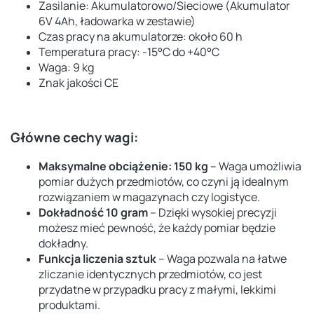
Zasilanie: Akumulatorowo/Sieciowe (Akumulator
6V 4Ah, ładowarka w zestawie)
Czas pracy na akumulatorze: około 60 h
Temperatura pracy: -15°C do +40°C
Waga: 9 kg
Znak jakości CE
Główne cechy wagi:
Maksymalne obciążenie: 150 kg
– Waga umożliwia
pomiar dużych przedmiotów, co czyni ją idealnym
rozwiązaniem w magazynach czy logistyce.
Dokładność 10 gram
– Dzięki wysokiej precyzji
możesz mieć pewność, że każdy pomiar będzie
dokładny.
Funkcja liczenia sztuk
– Waga pozwala na łatwe
zliczanie identycznych przedmiotów, co jest
przydatne w przypadku pracy z małymi, lekkimi
produktami.