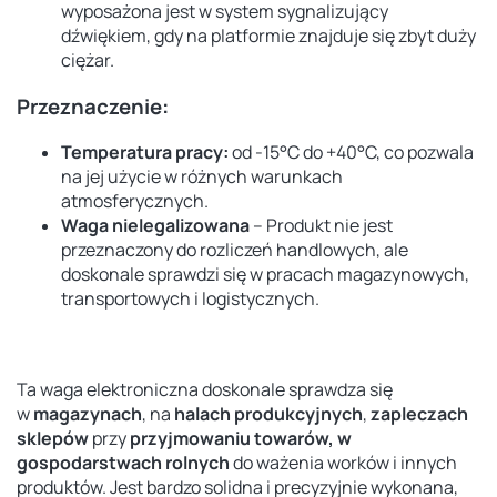
wyposażona jest w system sygnalizujący
dźwiękiem, gdy na platformie znajduje się zbyt duży
ciężar.
Przeznaczenie:
Temperatura pracy:
od -15°C do +40°C, co pozwala
na jej użycie w różnych warunkach
atmosferycznych.
Waga nielegalizowana
– Produkt nie jest
przeznaczony do rozliczeń handlowych, ale
doskonale sprawdzi się w pracach magazynowych,
transportowych i logistycznych.
Ta waga elektroniczna doskonale sprawdza się
w
magazynach
, na
halach produkcyjnych
,
zapleczach
sklepów
przy
przyjmowaniu towarów, w
gospodarstwach rolnych
do ważenia worków i innych
produktów. Jest bardzo solidna i precyzyjnie wykonana,