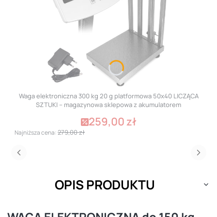
Waga elektroniczna 300 kg 20 g platformowa 50x40 LICZĄCA
SZTUKI – magazynowa sklepowa z akumulatorem
259,00 zł
Cena promocyjna
279,00 zł
Najniższa cena:
OPIS PRODUKTU
WAGA ELEKTRONICZNA do 150 kg