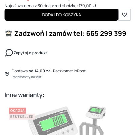
Najniższa cena z 30 dni przed obniżką:
179,00 zł
DODAJ DO KOSZYKA
Zadzwoń i zamów
tel: 665 299 399
Zapytaj o produkt
Dostawa
od 14,00 zł
- Paczkomat InPost
Paczkomaty InPost
Inne warianty:
OKAZJA
BESTSELLER