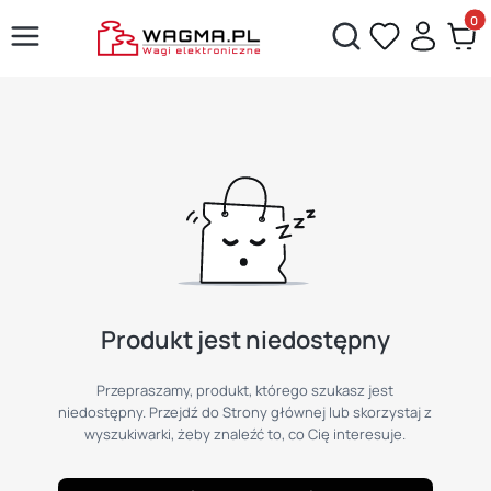
Produ
Otwórz wyszukiwarkę
Produkt jest niedostępny
Przepraszamy, produkt, którego szukasz jest
niedostępny. Przejdź do Strony głównej lub skorzystaj z
wyszukiwarki, żeby znaleźć to, co Cię interesuje.