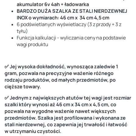
akumulator 6v 4ah + ładowarka
BARDZO DUŻA SZALKA ZE STALI NIERDZEWNEJ
INOX o wymiarach: 46 cm x 34 cm 4,5 cm
6 podświetlanych wyświetlaczy (3 z przody + 3 z
tyłu)
Funkcja kalkulacji - wyliczania ceny na podstawie
wagi produktu
✅ Jej wysoka dokładność, wynosząca zaledwie 1
gram, pozwala na precyzyjne ważenie różnego
rodzaju produktów, od małych przedmiotów, po
cięższe towary.
✅ Jednym z największych atutów tej wagi jest rozmiar
szalki który wynosi aż 46 cm x 34 cm x 4,5 cm, co
pozwala na wygodne ważenie nawet większych
przedmiotów. Szalka jest profilowana i wykonana ze
stali nierdzewnej, co zapewnia jej trwałość i łatwość
w utrzymaniu czystości.