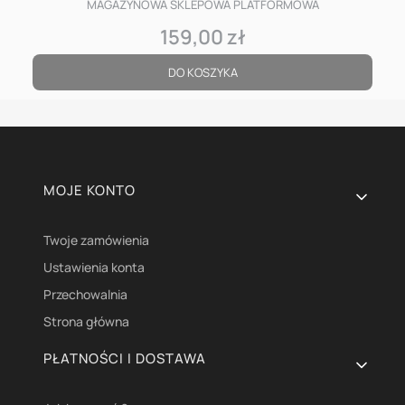
MAGAZYNOWA SKLEPOWA PLATFORMOWA
159,00 zł
Cena
DO KOSZYKA
Linki w stopce
MOJE KONTO
Twoje zamówienia
Ustawienia konta
Przechowalnia
Strona główna
PŁATNOŚCI I DOSTAWA