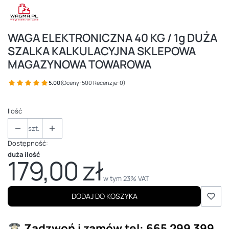
WAGA ELEKTRONICZNA 40 KG / 1g DUŻA
SZALKA KALKULACYJNA SKLEPOWA
MAGAZYNOWA TOWAROWA
5.00
(Oceny: 500 Recenzje: 0)
Ilość
szt.
Dostępność:
duża ilość
179,00 zł
Cena
w tym 23% VAT
w tym
23%
VAT
DODAJ DO KOSZYKA
Zadzwoń i zamów
tel: 665 299 399