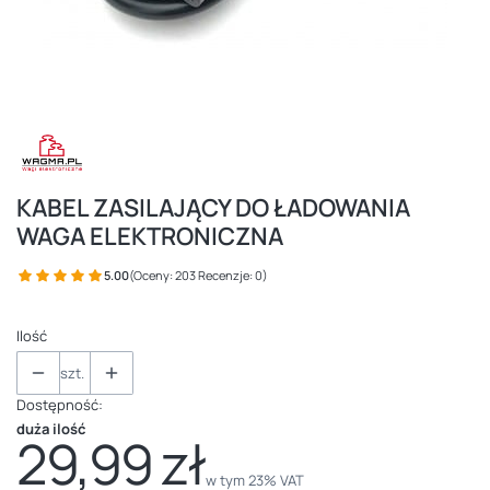
KABEL ZASILAJĄCY DO ŁADOWANIA
WAGA ELEKTRONICZNA
5.00
(Oceny: 203 Recenzje: 0)
Ilość
szt.
Dostępność:
duża ilość
29,99 zł
Cena
w tym 23% VAT
w tym
23%
VAT