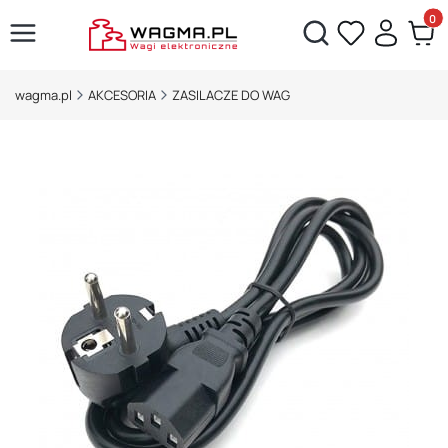
Produ
Otwórz wyszukiwarkę
wagma.pl
AKCESORIA
ZASILACZE DO WAG