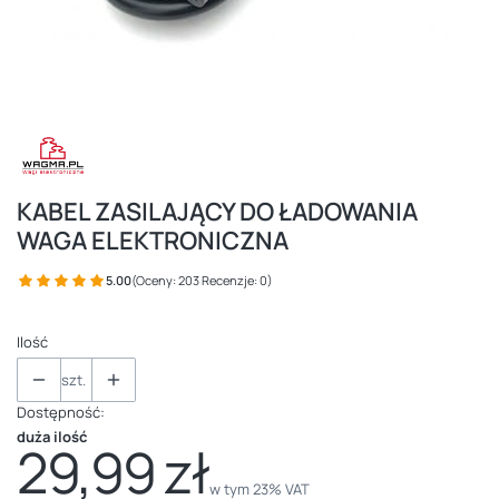
KABEL ZASILAJĄCY DO ŁADOWANIA
WAGA ELEKTRONICZNA
5.00
(Oceny: 203 Recenzje: 0)
Ilość
szt.
Dostępność:
duża ilość
29,99 zł
Cena
w tym 23% VAT
w tym
23%
VAT