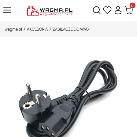
Produ
Otwórz wyszukiwarkę
wagma.pl
AKCESORIA
ZASILACZE DO WAG