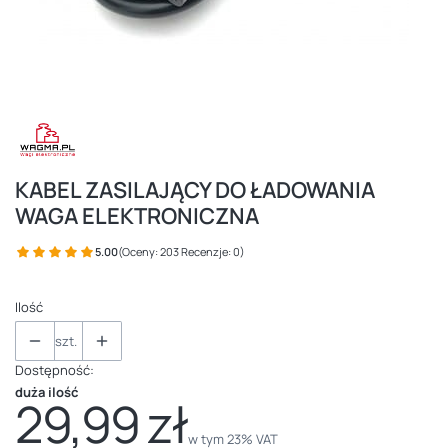
KABEL ZASILAJĄCY DO ŁADOWANIA
WAGA ELEKTRONICZNA
5.00
(Oceny: 203 Recenzje: 0)
Ilość
szt.
Dostępność:
duża ilość
29,99 zł
Cena
w tym 23% VAT
w tym
23%
VAT