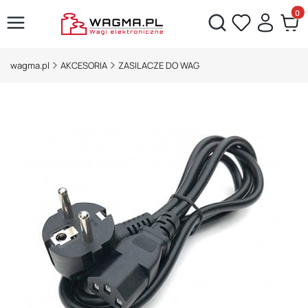
Produ
Otwórz wyszukiwarkę
wagma.pl
AKCESORIA
ZASILACZE DO WAG