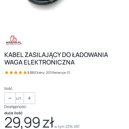
KABEL ZASILAJĄCY DO ŁADOWANIA
WAGA ELEKTRONICZNA
5.00
(Oceny: 203 Recenzje: 0)
Ilość
szt.
Dostępność:
duża ilość
29,99 zł
Cena
w tym 23% VAT
w tym
23%
VAT