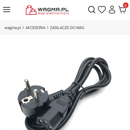
Produ
Otwórz wyszukiwarkę
wagma.pl
AKCESORIA
ZASILACZE DO WAG