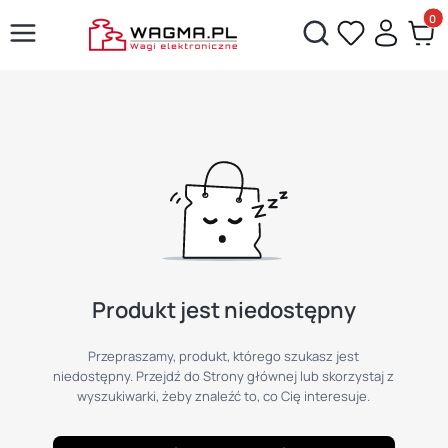
Produ
Otwórz wyszukiwarkę
Produkt jest niedostępny
Przepraszamy, produkt, którego szukasz jest
niedostępny. Przejdź do Strony głównej lub skorzystaj z
wyszukiwarki, żeby znaleźć to, co Cię interesuje.