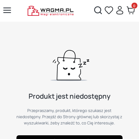
Produ
Otwórz wyszukiwarkę
Produkt jest niedostępny
Przepraszamy, produkt, którego szukasz jest
niedostępny. Przejdź do Strony głównej lub skorzystaj z
wyszukiwarki, żeby znaleźć to, co Cię interesuje.