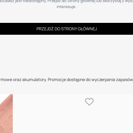
zukasz jest niedostępny. Przejdź do Strony głównej lub skorzystaj z wysz
interesuje.
PRZEJDŹ DO STRONY GŁÓWNEJ
ormowe oraz akumulatory. Promocje dostępne do wyczerpania zapasów