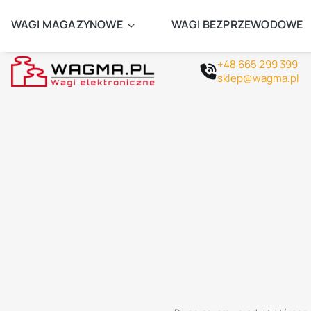
ZAMÓW 
WAGI MAGAZYNOWE
WAGI BEZPRZEWODOWE
+48 665 299 399
sklep@wagma.pl