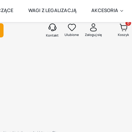
AMEGO DNIA
CZĄCE
WAGI Z LEGALIZACJĄ
AKCESORIA
Produk
kaj
Ulubione
Zaloguj się
Koszyk
Kontakt