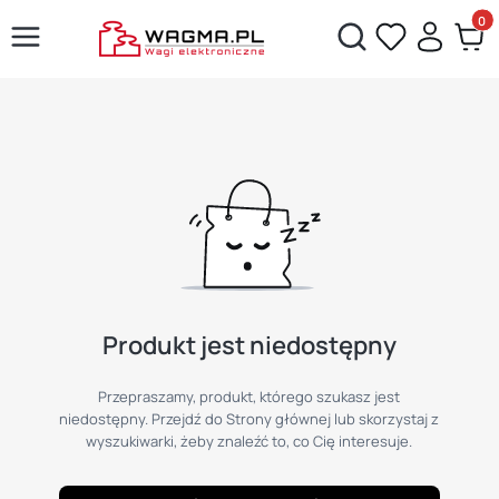
Produ
Otwórz wyszukiwarkę
Produkt jest niedostępny
Przepraszamy, produkt, którego szukasz jest
niedostępny. Przejdź do Strony głównej lub skorzystaj z
wyszukiwarki, żeby znaleźć to, co Cię interesuje.